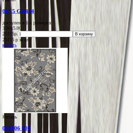
01E5 GR424
доступен в 1-x размерах
3.00x5.00
25155р.
В корзину
25155
p
за шт.
купить
Янтарь
020106 000