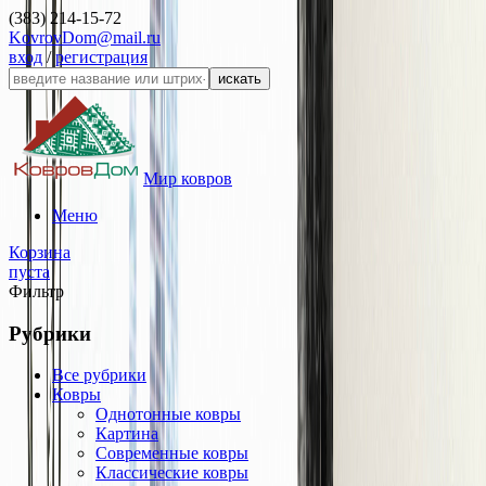
(383) 214-15-72
KovrovDom@mail.ru
вход
/
регистрация
искать
Мир ковров
Меню
Корзина
пуста
Фильтр
Рубрики
Все рубрики
Ковры
Однотонные ковры
Картина
Современные ковры
Классические ковры