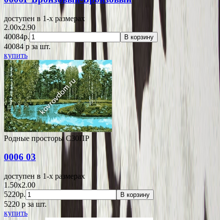
доступен в 1-x размерах
2.00x2.90
40084р.
В корзину
40084
p
за шт.
купить
Родные просторы С30ПР
0006 03
доступен в 1-x размерах
1.50x2.00
5220р.
В корзину
5220
p
за шт.
купить