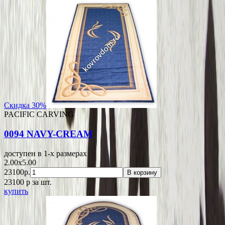
Скидка 30%
PACIFIC CARVING
0094 NAVY-CREAM
доступен в 1-x размерах
2.00x5.00
23100р.
В корзину
23100
p
за шт.
купить