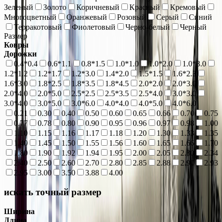
Зеленый
Золото
Коричневый
Красный
Кремовый
Многоцветный
Оранжевый
Розовый
Серый
Синий
Терракотовый
Фиолетовый
Черно-белый
Черный
Размер
Ковры
Дорожки
0.4*0.4
0.6*1.1
0.8*1.5
1.0*1.0
1.0*2.0
1.0*3.0
1.2*1.2
1.2*1.7
1.2*3.0
1.4*2.0
1.5*1.5
1.6*2.3
1.6*3.0
1.8*2.5
1.8*3.5
1.8*4.5
2.0*2.0
2.0*3.0
2.0*4.0
2.0*5.0
2.5*2.5
2.5*3.5
2.5*4.0
3.0*3.0
3.0*4.0
3.0*5.0
3.0*6.0
4.0*4.0
4.0*5.0
4.0*6.0
0.21
0.30
0.40
0.50
0.60
0.65
0.66
0.70
0.75
0.77
0.78
0.80
0.90
0.95
0.96
0.97
0.98
1.00
1.10
1.15
1.16
1.17
1.18
1.20
1.30
1.33
1.35
1.40
1.45
1.50
1.55
1.56
1.60
1.65
1.66
1.70
1.80
1.90
1.92
1.94
1.95
2.00
2.05
2.30
2.34
2.40
2.50
2.60
2.70
2.80
2.85
2.88
2.90
2.93
2.95
3.00
3.50
3.88
4.00
искать точный размер
Ширина
Длина