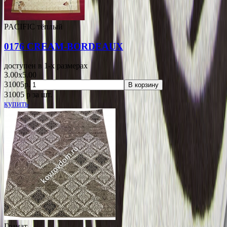
PACIFIC тёплый
0176 CREAM-BORDEAUX
доступен в 1-x размерах
3.00x5.00
31005р.
В корзину
31005
p
за шт.
купить
Гранат