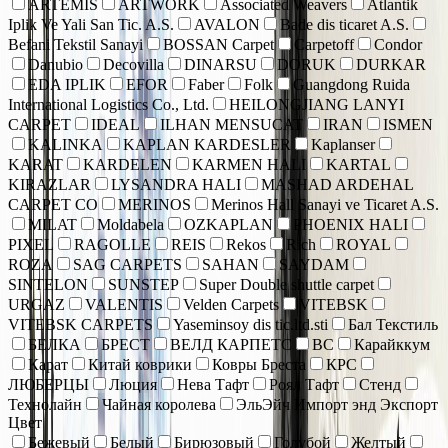
ARTEMIS
ARTWORK
Associated Weavers
Atlantik
Iplik Ve Yali San Tic. A.S.
AVALON
Bade dis ticaret A.S.
Befani Tekstil Sanayi
BOSSAN Carpet
Carpetoff
Condor
Danubio
Decovilla
DINARSU
DORUK
DURKAR
EDA IPLIK
EFOR
Faber
Folk
Guangdong Ruida
International Logistics Co., Ltd.
HEILONGJIANG LANYI
CARPET
IDEAL
ILHAN MENSUCAT
IRAN
ISMEN
KALINKA
KAPLAN KARDESLER
Kaplanser
KARAT
KARDELEN
KARMEN HALI
KARTAL
KIRAZLAR
LYSANDRA HALI
MASHAD ARDEHAL
CARPET CO
MERINOS
Merinos Hall Sanayi ve Ticaret A.S.
MILAT
Moldabela
OZKAPLAN
PHOENIX HALI
PIXEL
RAGOLLE
REIS
Rekos
Rich
ROYAL
ROZA
SAG CARPETS
SAHAN
SAYDAM
SINTELON
SUNSTEP
Super Double shuttle carpet
URGAZ
VALENTIS
Velden Carpets
VITEBSK
VITEBSK CARPETS
Yaseminsoy dis tic.ltd.sti
Бал Текстиль
БЕЛКА
БРЕСТ
ВЕЛД КАРПЕТС
ВС
Карайккум
Карат
Китай коврики
Ковры Бреста
КРС
ЛЮБЕРЦЫ
Люция
Нева Тафт
Роял Тафт
Стенд
Технолайн
Чайная королева
ЭльЭйч Импорт энд Экспорт
Цвет
Бежевый
Белый
Бирюзовый
Голубой
Желтый