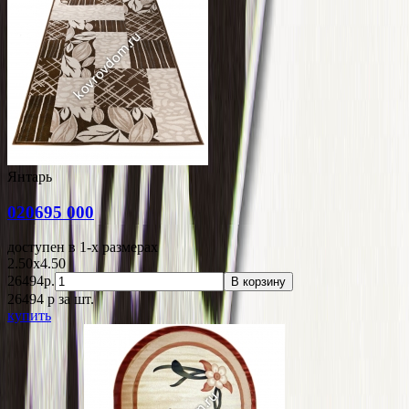
Янтарь
020695 000
доступен в 1-x размерах
2.50x4.50
26494р.
В корзину
26494
p
за шт.
купить