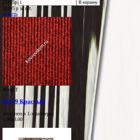
21195р.
В корзину
21195
p
за шт.
купить
Флор Т
02029 Красный
доступен в 1-x размерах
1.00x3.00