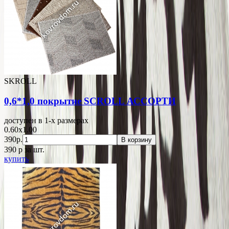
SKROLL
0,6*1,0 покрытие SCROLL АССОРТИ
доступен в 1-x размерах
0.60x1.00
390р.
В корзину
390
p
за шт.
купить