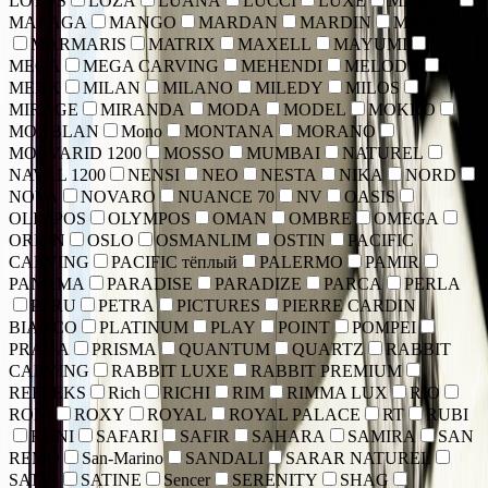
LOTUS
LOZA
LUANA
LUCCI
LUXE
MAKAO
MALAGA
MANGO
MARDAN
MARDIN
MARETTI
MARMARIS
MATRIX
MAXELL
MAYUMI
MEGA
MEGA CARVING
MEHENDI
MELODY
MEXX
MILAN
MILANO
MILEDY
MILOS
MIRAGE
MIRANDA
MODA
MODEL
MOKKO
MONBLAN
Mono
MONTANA
MORANO
MORVARID 1200
MOSSO
MUMBAI
NATUREL
NAVAL 1200
NENSI
NEO
NESTA
NIKA
NORD
NOVA
NOVARO
NUANCE 70
NV
OASIS
OLIMPOS
OLYMPOS
OMAN
OMBRE
OMEGA
ORION
OSLO
OSMANLIM
OSTIN
PACIFIC
CARVING
PACIFIC тёплый
PALERMO
PAMIR
PANAMA
PARADISE
PARADIZE
PARCA
PERLA
PERU
PETRA
PICTURES
PIERRE CARDIN
BIANCO
PLATINUM
PLAY
POINT
POMPEI
PRAGA
PRISMA
QUANTUM
QUARTZ
RABBIT
CARVING
RABBIT LUXE
RABBIT PREMIUM
REFLEKS
Rich
RICHI
RIM
RIMMA LUX
RIO
RONI
ROXY
ROYAL
ROYAL PALACE
RT
RUBI
RUNI
SAFARI
SAFIR
SAHARA
SAMIRA
SAN
REMO
San-Marino
SANDALI
SARAR NATUREL
SATIN
SATINE
Sencer
SERENITY
SHAG