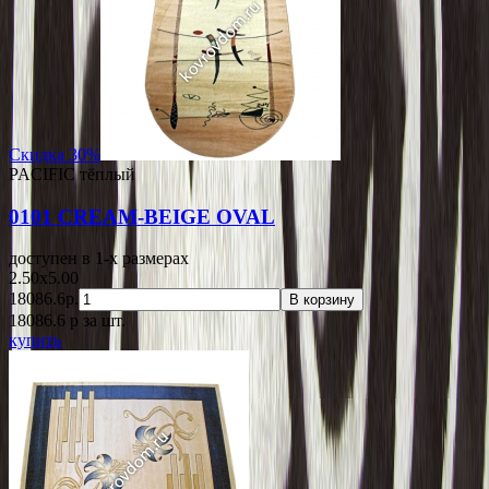
Скидка 30%
PACIFIC тёплый
0101 CREAM-BEIGE OVAL
доступен в 1-x размерах
2.50x5.00
18086.6р.
В корзину
18086.6
p
за шт.
купить