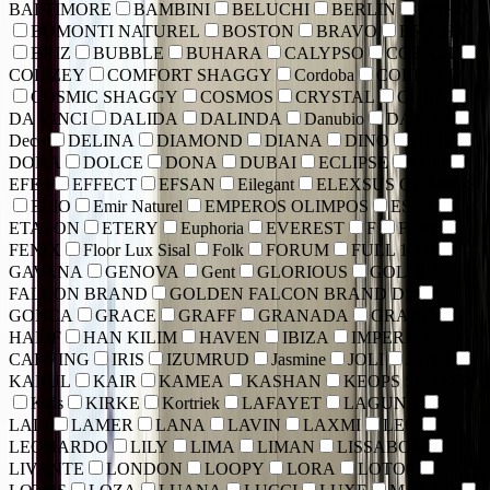
BALTIMORE
BAMBINI
BELUCHI
BERLIN
BOHO
BOMONTI NATUREL
BOSTON
BRAVO
BRIGHT
BRIZ
BUBBLE
BUHARA
CALYPSO
COBALT
COLIZEY
COMFORT SHAGGY
Cordoba
CORNELIA
COSMIC SHAGGY
COSMOS
CRYSTAL
CUBA
DA VINCI
DALIDA
DALINDA
Danubio
DARGA
Deco
DELINA
DIAMOND
DIANA
DINO
DIOS
DOHA
DOLCE
DONA
DUBAI
ECLIPSE
ECO
EFES
EFFECT
EFSAN
Eilegant
ELEXSUS OLIMPOS
ELIO
Emir Naturel
EMPEROS OLIMPOS
ESSA
ETALON
ETERY
Euphoria
EVEREST
F
Faber
FENIX
Floor Lux Sisal
Folk
FORUM
FULL 1200
GAVANA
GENOVA
Gent
GLORIOUS
GOLDEN
FALCON BRAND
GOLDEN FALCON BRAND DS
GONCA
GRACE
GRAFF
GRANADA
GRAND
HALIF
HAN KILIM
HAVEN
IBIZA
IMPERIAL
CARVING
IRIS
IZUMRUD
Jasmine
JOLI
JUNO
KABUL
KAIR
KAMEA
KASHAN
KEOPS SHAGGY
Kids
KIRKE
Kortriek
LAFAYET
LAGUNA
LALI
LAMER
LANA
LAVIN
LAXMI
LEO
LEONARDO
LILY
LIMA
LIMAN
LISSABON
LIVANTE
LONDON
LOOPY
LORA
LOTOS