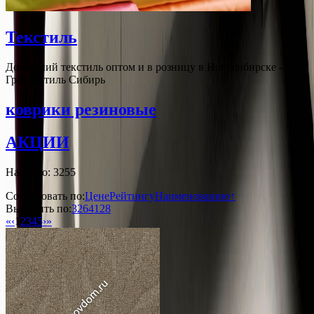
Текстиль
Домашний текстиль оптом и в розницу в Новосибирске -
Гранд Стиль Сибирь
коврики резиновые
АКЦИИ
Найдено: 3255
Сортировать по:
Цене
Рейтингу
Наименованию↑
Выводить по:
32
64
128
«
‹
1
2
3
4
5
›
»