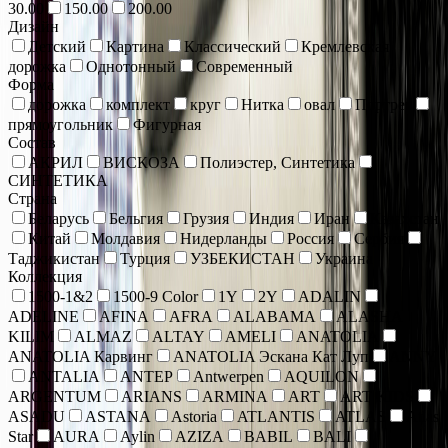
30.00
150.00
200.00
Дизайн
Детский
Картина
Классический
Кремлевская
дорожка
Однотонный
Современный
Форма
дорожка
комплект
круг
Нитка
овал
Портрет
прямоугольник
Фигурная
Состав
АКРИЛ
ВИСКОЗА
Полиэстер, Синтетика
СИНТЕТИКА
Страна
Беларусь
Бельгия
Грузия
Индия
Иран
Казахстан
Китай
Молдавия
Нидерланды
Россия
Сербия
Таджикистан
Турция
УЗБЕКИСТАН
Украина
Коллекция
1500-1&2
1500-9 Color
1Y
2Y
ADALIN
ADELINE
AFINA
AFRA
ALABAMA
ALASHA
KILIM
ALMAZ
ALTAY
AMELI
ANATOLIA
ANATOLIA Карвинг
ANATOLIA Эскана Кат Луп
ANNY
ANTALIA
ANTEP
Antwerpen
AQUILON
ARGENTUM
ARIANS
ARMINA
ART
ART KIDS
ASADU
ASTANA
Astoria
ATLANTIS
ATLAS
Atlas
Star
AURA
Aylin
AZIZA
BABIL
BALI