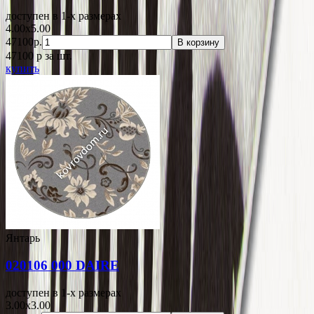
доступен в 1-x размерах
4.00x5.00
47100р.
В корзину
47100
p
за шт.
купить
Янтарь
020106 000 DAIRE
доступен в 1-x размерах
3.00x3.00