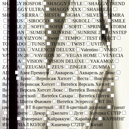
SHAGGY BOSFOR
SHAGGY STYLE
SHAGGY TREND
SHAGGY ULTRA
SHAGGY XXX
SHAHREZA
SHINE
SIERRA
SIESTA
SIGMA
SILVER
SIMIRA
SIRIUS
SIROCCO
SKAT
SKROLL
SKY
SMILE
SMILE 2
SOFFI
SOFIA
SOFIT
SPRING
STORM
SUDAN
SUMER
SUNRISE
SUNRISE 2
SUNSTEP
SUPER VIZYON
Sweet
TEMPO
TEST EFFECT
TORNADO
TUNIS
TURIN
TWIST
UVITA
VALENCIA
VALENCIA DELUXE
Valentino
VARO
VAVILON 28
VAVILON 30
VEGAS HOME
VENECIA
VERA
VISION
VISION DELUXE
YAKAMOZ
ZARINA
ZEUGMA
ZEUS
ZINGER
ZUMMA
АГАТ
Азия Премиум
Акварель
Акварель де Люкс
Альфа
Брио
Вернисаж Хитсет
Веста
Виктория
Витебск Вернисаж Хитсет
Витебск Версаль Хитсет
Витебск Версаль Хитсет Люкс
Витебск Вивальди
Витебск детский
Витебск Сахара
Витебск Шегги
Витебск Шегги Фьюжен
Витебск Эспрессо
ВТ 10-
цветный
ВТ 8-цветный
ВТ 8-цветный дорожки
Гранат
Граффити
Декор
Джелато
Дуэт
Золушка С17ПР
Иконы
Империал
Кайраккум
Карайккум
КАРВИНГ
ИМПЕРИАЛ КОЛОР
Кашемир С72ПР
Китай