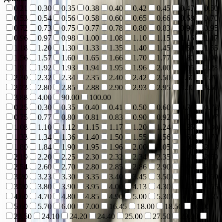
0.21
0.30
0.35
0.38
0.40
0.42
0.45
0.47
0.50
0.53
0.54
0.56
0.58
0.60
0.65
0.66
0.68
0.70
0.72
0.73
0.75
0.77
0.78
0.80
0.83
0.90
0.95
0.96
0.97
0.98
1.00
1.08
1.10
1.15
1.16
1.17
1.18
1.20
1.30
1.33
1.35
1.40
1.45
1.50
1.55
1.56
1.57
1.60
1.65
1.66
1.70
1.77
1.80
1.90
1.91
1.92
1.93
1.94
1.95
1.96
2.00
2.05
2.28
2.30
2.32
2.34
2.35
2.40
2.42
2.50
2.60
2.70
2.73
2.80
2.85
2.88
2.90
2.93
2.95
3.00
3.50
3.88
4.00
90.00
100.00
0.25
0.30
0.35
0.40
0.41
0.50
0.60
0.70
0.72
0.75
0.77
0.80
0.81
0.83
0.90
0.92
1.00
1.07
1.08
1.10
1.12
1.15
1.17
1.20
1.24
1.25
1.30
1.33
1.34
1.36
1.40
1.50
1.55
1.56
1.60
1.70
1.80
1.84
1.90
1.95
1.96
2.00
2.05
2.08
2.13
2.19
2.20
2.25
2.30
2.32
2.34
2.35
2.40
2.50
2.54
2.60
2.70
2.80
2.85
2.86
2.90
3.00
3.10
3.20
3.23
3.30
3.35
3.40
3.45
3.50
3.55
3.60
3.70
3.80
3.90
3.95
4.00
4.13
4.30
4.50
4.55
4.60
4.70
4.80
4.85
4.90
5.00
5.30
5.50
5.55
5.60
5.70
6.00
7.00
16.45
18.00
18.50
20.00
23.50
24.10
24.20
24.40
25.00
27.50
29.70