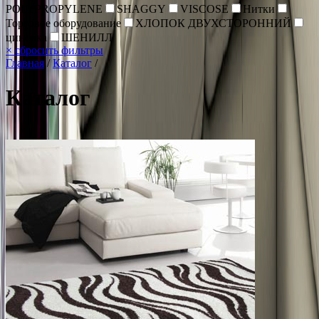
POLYPROPYLENE
SHAGGY
VISCOSE
Нитки
Торговое оборудование
ХЛОПОК ДВУХСТОРОННИЙ
циновка
ШЕНИЛЛ
×
сбросить фильтры
Главная
/
Каталог
/
Каталог