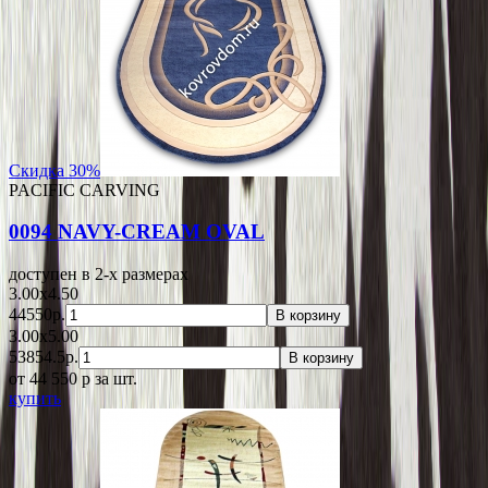
Скидка 30%
PACIFIC CARVING
0094 NAVY-CREAM OVAL
доступен в 2-x размерах
3.00x4.50
44550р.
В корзину
3.00x5.00
53854.5р.
В корзину
от 44 550
p
за шт.
купить