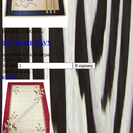
PACIFIC CARVING
0113 BEIGE-NAVY
доступен в 1-x размерах
3.00x3.50
34650р.
В корзину
34650
p
за шт.
купить