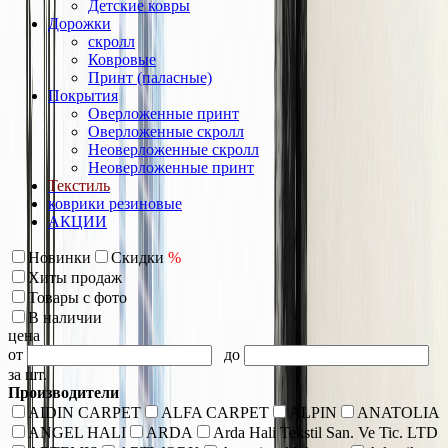
Детские ковры
Дорожки
скролл
Ковровые
Принт (паласные)
Покрытия
Оверложенные принт
Оверложенные скролл
Неоверложенные скролл
Неоверложенные принт
Текстиль
коврики резиновые
АКЦИИ
Новинки
Скидки
%
Хиты продаж
Товары с фото
В наличии
цена
от
до
за шт.
Производители
AIDIN CARPET
ALFA CARPET
ALPIN
ANATOLIA
ANGEL HALI
ARDA
Arda Hali Tekstil San. Ve Tic. LTD