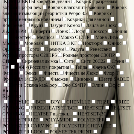
-КОМПЛЕКТЫ ковриков д/ванн
Коврик c разрезным
ворсом Профи new
Коврик влаговпитывающий
Коврик
влаговпитывающий ребристый Ребро 3:2
Коврик с
прорезиненным основанием
Коврики для ванной
Консонанс
Круиз
Лазурит Комбо
Лайла де Люкс
ЛАКШЕРИ
Либерти
Лонж
Лофт
Люксор
Люция
Манхэттен
Мелисса
Мокко С17ПР
Мона Лиза
Монако
Монблан
НИТКА 3 КГ
Ноктюрн
Оникс
Орландо
Порто
Премиум
Радуга
Ренессанс
Родные просторы С28ПР5
Родные просторы С30ПР
СИЛК
Сиреневая дымка
Сити
Сити 20С22
Стенд
Тач
ТАЧ <(Россия)> покрытия
Тейда
Фауна С97
Феникс
Фенси
Фиеста
Фиеста де Люкс
Флор Т
Фристайл 14С39-ДЭ
Фьюжен
Циновка
Шегги SABLE
Шегги Эскана kat&loop
Эко С94ПР
Элин
Эфес
Янтарь
Качество
ACRYLIC
BCF
BPY
CHENİLLE
FRIZE
FRIZE
CARVING
FRIZE/HEATSET/BCF
HEATSET
HEATSET
CARVING
HEATSET высокпл.
HEATSET/BCF
HEATSET/FRIZE
POLYAMIDE
POLYESTER
POLYESTER CARVING
POLYESTER CHENILLE
POLYESTER LOOP
POLYESTER PRINT