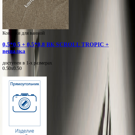
Коврики для ванной
0,5*0,5 + 0,5*0,8 ВК SCROLL TROPIC +
вешалка
доступен в 1-x размерах
0.50x0.50