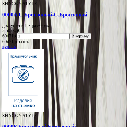
SHAGGY STYLE
0000A С.Бронзовый-С.Бронзовый
доступен в 1-x размерах
2.50x3.50
60471р.
В корзину
60471
p
за шт.
купить
SHAGGY STYLE
0000F Бронзовый-Бронзовый