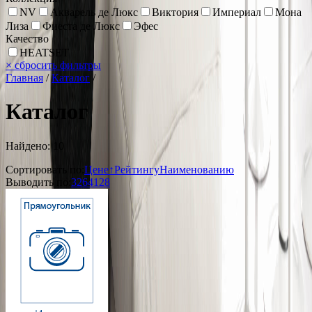
NV
Акварель де Люкс
Виктория
Империал
Мона
Лиза
Фиеста де Люкс
Эфес
Качество
HEATSET
×
сбросить фильтры
Главная
/
Каталог
/
Каталог
Найдено: 10
Сортировать по:
Цене↑
Рейтингу
Наименованию
Выводить по:
32
64
128