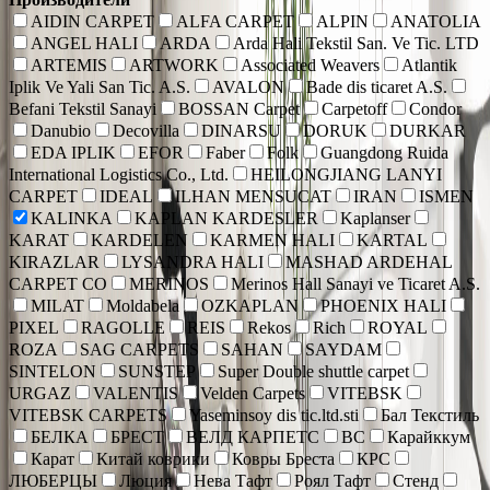
AIDIN CARPET
ALFA CARPET
ALPIN
ANATOLIA
ANGEL HALI
ARDA
Arda Hali Tekstil San. Ve Tic. LTD
ARTEMIS
ARTWORK
Associated Weavers
Atlantik
Iplik Ve Yali San Tic. A.S.
AVALON
Bade dis ticaret A.S.
Befani Tekstil Sanayi
BOSSAN Carpet
Carpetoff
Condor
Danubio
Decovilla
DINARSU
DORUK
DURKAR
EDA IPLIK
EFOR
Faber
Folk
Guangdong Ruida
International Logistics Co., Ltd.
HEILONGJIANG LANYI
CARPET
IDEAL
ILHAN MENSUCAT
IRAN
ISMEN
KALINKA
KAPLAN KARDESLER
Kaplanser
KARAT
KARDELEN
KARMEN HALI
KARTAL
KIRAZLAR
LYSANDRA HALI
MASHAD ARDEHAL
CARPET CO
MERINOS
Merinos Hall Sanayi ve Ticaret A.S.
MILAT
Moldabela
OZKAPLAN
PHOENIX HALI
PIXEL
RAGOLLE
REIS
Rekos
Rich
ROYAL
ROZA
SAG CARPETS
SAHAN
SAYDAM
SINTELON
SUNSTEP
Super Double shuttle carpet
URGAZ
VALENTIS
Velden Carpets
VITEBSK
VITEBSK CARPETS
Yaseminsoy dis tic.ltd.sti
Бал Текстиль
БЕЛКА
БРЕСТ
ВЕЛД КАРПЕТС
ВС
Карайккум
Карат
Китай коврики
Ковры Бреста
КРС
ЛЮБЕРЦЫ
Люция
Нева Тафт
Роял Тафт
Стенд