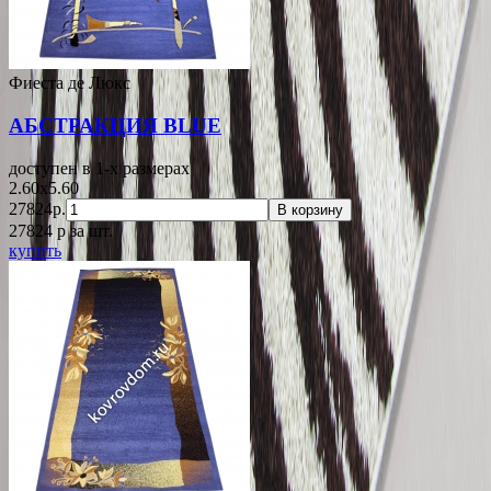
Фиеста де Люкс
АБСТРАКЦИЯ BLUE
доступен в 1-x размерах
2.60x5.60
27824р.
В корзину
27824
p
за шт.
купить