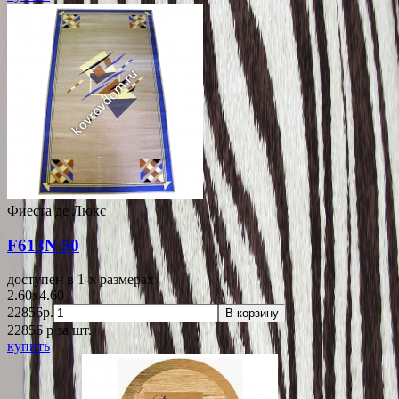
Фиеста де Люкс
F613N 50
доступен в 1-x размерах
2.60x4.60
22856р.
В корзину
22856
p
за шт.
купить