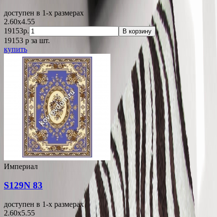
доступен в 1-x размерах
2.60x4.55
19153р.
В корзину
19153
p
за шт.
купить
Империал
S129N 83
доступен в 1-x размерах
2.60x5.55