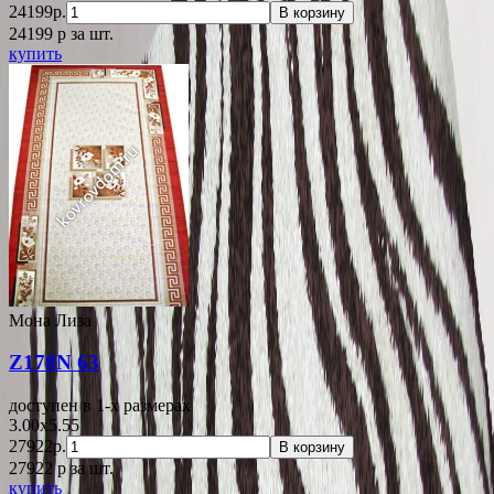
24199р.
В корзину
24199
p
за шт.
купить
Мона Лиза
Z178N 63
доступен в 1-x размерах
3.00x5.55
27922р.
В корзину
27922
p
за шт.
купить