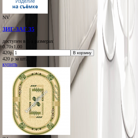
NV
ЗИГ-ЗАГ 35
доступен в 1-x размерах
0.70x1.00
420р.
В корзину
420
p
за шт.
купить