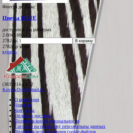
Фиеста де Люкс
Цветы BLUE
доступен в 1-x размерах
2.60x5.60
27824р.
В корзину
27824
p
за шт.
купить
(383) 214-15-72
KovrovDom@mail.ru
О компании
Новости
Контакты
Оплата и доставка
Политика конфиденциальности
Согласие на обработку персональны данных
Политика использования cookie-файлов