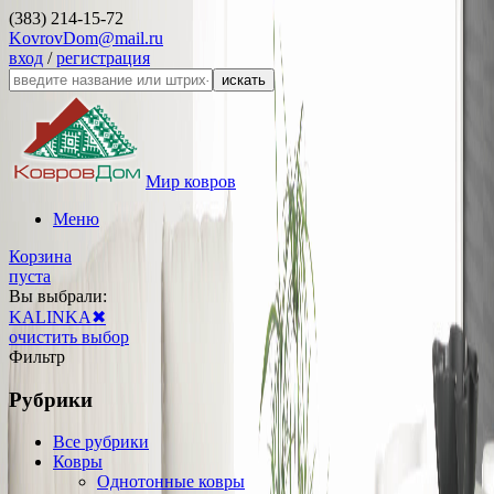
(383) 214-15-72
KovrovDom@mail.ru
вход
/
регистрация
искать
Мир ковров
Меню
Корзина
пуста
Вы выбрали:
KALINKA
✖
очистить выбор
Фильтр
Рубрики
Все рубрики
Ковры
Однотонные ковры