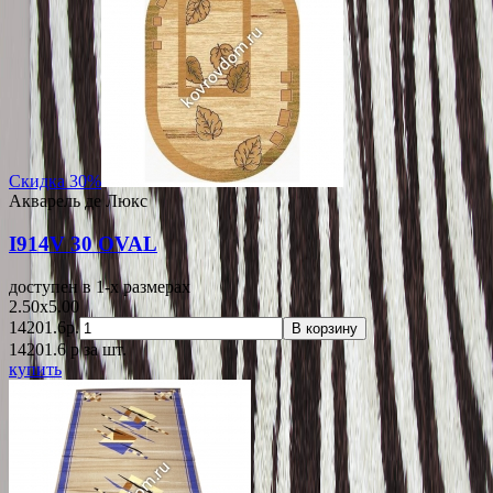
Скидка 30%
Акварель де Люкс
I914V 30 OVAL
доступен в 1-x размерах
2.50x5.00
14201.6р.
В корзину
14201.6
p
за шт.
купить