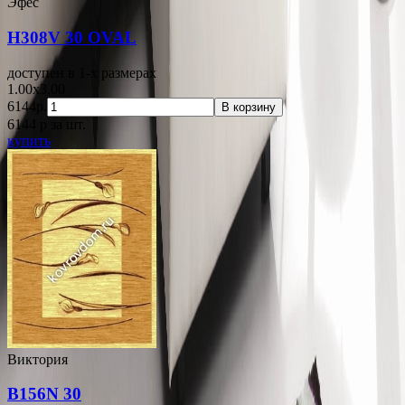
Эфес
H308V 30 OVAL
доступен в 1-x размерах
1.00x3.00
6144р.
В корзину
6144
p
за шт.
купить
Виктория
B156N 30