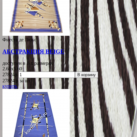
Фиеста де Люкс
АБСТРАКЦИЯ BEIGE
доступен в 1-x размерах
2.60x5.60
27824р.
В корзину
27824
p
за шт.
купить