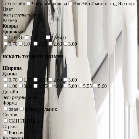
Технолайн
Чайная королева
ЭльЭйч Импорт энд Экспорт
Цвет
нет результатов
Размер
Ковры
Дорожки
1.0*3.0
2.5*3.5
2.5*4.0
0.70
1.00
2.50
2.60
3.00
искать точный размер
Ширина
Длина
0.70
1.00
2.50
2.60
3.00
1.00
3.00
4.55
4.60
5.00
5.55
5.60
Дизайн
нет результатов
Форма
овал
прямоугольник
Состав
СИНТЕТИКА
Страна
Россия
Коллекция