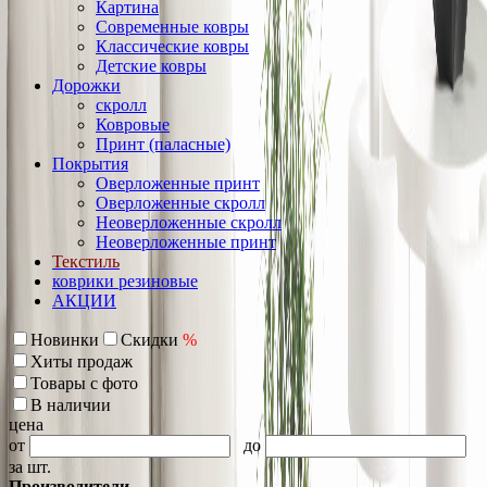
Картина
Современные ковры
Классические ковры
Детские ковры
Дорожки
скролл
Ковровые
Принт (паласные)
Покрытия
Оверложенные принт
Оверложенные скролл
Неоверложенные скролл
Неоверложенные принт
Текстиль
коврики резиновые
АКЦИИ
Новинки
Скидки
%
Хиты продаж
Товары с фото
В наличии
цена
от
до
за шт.
Производители