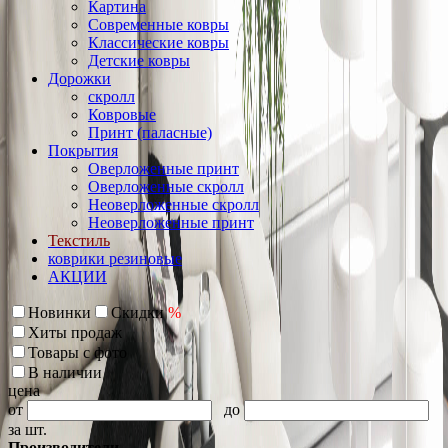
Картина
Современные ковры
Классические ковры
Детские ковры
Дорожки
скролл
Ковровые
Принт (паласные)
Покрытия
Оверложенные принт
Оверложенные скролл
Неоверложенные скролл
Неоверложенные принт
Текстиль
коврики резиновые
АКЦИИ
Новинки
Скидки
%
Хиты продаж
Товары с фото
В наличии
цена
от
до
за шт.
Производители