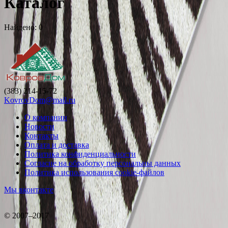
Каталог
Найдено: 0
(383) 214-15-72
KovrovDom@mail.ru
О компании
Новости
Контакты
Оплата и доставка
Политика конфиденциальности
Согласие на обработку персональны данных
Политика использования cookie-файлов
Мы вконтакте
© 2007–2017