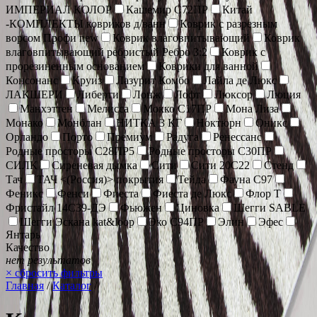
ИМПЕРИАЛ КОЛОР
Кашемир С72ПР
Китай
-КОМПЛЕКТЫ ковриков д/ванн
Коврик c разрезным
ворсом Профи new
Коврик влаговпитывающий
Коврик
влаговпитывающий ребристый Ребро 3:2
Коврик с
прорезиненным основанием
Коврики для ванной
Консонанс
Круиз
Лазурит Комбо
Лайла де Люкс
ЛАКШЕРИ
Либерти
Лонж
Лофт
Люксор
Люция
Манхэттен
Мелисса
Мокко С17ПР
Мона Лиза
Монако
Монблан
НИТКА 3 КГ
Ноктюрн
Оникс
Орландо
Порто
Премиум
Радуга
Ренессанс
Родные просторы С28ПР5
Родные просторы С30ПР
СИЛК
Сиреневая дымка
Сити
Сити 20С22
Стенд
Тач
ТАЧ <(Россия)> покрытия
Тейда
Фауна С97
Феникс
Фенси
Фиеста
Фиеста де Люкс
Флор Т
Фристайл 14С39-ДЭ
Фьюжен
Циновка
Шегги SABLE
Шегги Эскана kat&loop
Эко С94ПР
Элин
Эфес
Янтарь
Качество
нет результатов
×
сбросить фильтры
Главная
/
Каталог
/