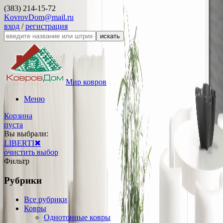
(383) 214-15-72
KovrovDom@mail.ru
вход
/
регистрация
искать
Мир ковров
Меню
Корзина
пуста
Вы выбрали:
LIBERTI
✖
очистить выбор
Фильтр
Рубрики
Все рубрики
Ковры
Однотонные ковры