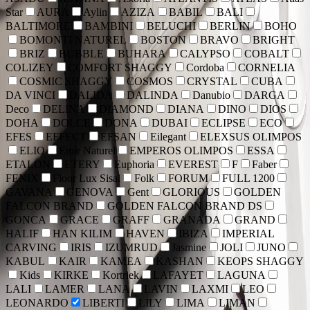
Star
AURA
Aylin
AZIZA
BABIL
BALI
BALTIMORE
BAMBINI
BELUCHI
BERLIN
BOHO
BOMONTI NATUREL
BOSTON
BRAVO
BRIGHT
BRIZ
BUBBLE
BUHARA
CALYPSO
COBALT
COLIZEY
COMFORT SHAGGY
Cordoba
CORNELIA
COSMIC SHAGGY
COSMOS
CRYSTAL
CUBA
DA VINCI
DALIDA
DALINDA
Danubio
DARGA
Deco
DELINA
DIAMOND
DIANA
DINO
DIOS
DOHA
DOLCE
DONA
DUBAI
ECLIPSE
ECO
EFES
EFFECT
EFSAN
Eilegant
ELEXSUS OLIMPOS
ELIO
Emir Naturel
EMPEROS OLIMPOS
ESSA
ETALON
ETERY
Euphoria
EVEREST
F
Faber
FENIX
Floor Lux Sisal
Folk
FORUM
FULL 1200
GAVANA
GENOVA
Gent
GLORIOUS
GOLDEN
FALCON BRAND
GOLDEN FALCON BRAND DS
GONCA
GRACE
GRAFF
GRANADA
GRAND
HALIF
HAN KILIM
HAVEN
IBIZA
IMPERIAL
CARVING
IRIS
IZUMRUD
Jasmine
JOLI
JUNO
KABUL
KAIR
KAMEA
KASHAN
KEOPS SHAGGY
Kids
KIRKE
Kortriek
LAFAYET
LAGUNA
LALI
LAMER
LANA
LAVIN
LAXMI
LEO
LEONARDO
LIBERTI
LILY
LIMA
LIMAN