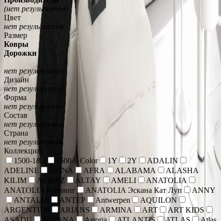
(нет результатов)
Цвет
нет результатов
Размер
Ковры
Дорожки
нет результатов
Дизайн
нет результатов
Форма
нет результатов
Состав
нет результатов
Страна
нет результатов
Коллекция
1500-1&2
1500-9 Color
1Y
2Y
ADALIN
ADELINE
AFINA
AFRA
ALABAMA
ALASHA
KILIM
ALMAZ
ALTAY
AMELI
ANATOLIA
ANATOLIA Карвинг
ANATOLIA Эскана Кат Луп
ANNY
ANTALIA
ANTEP
Antwerpen
AQUILON
ARGENTUM
ARIANS
ARMINA
ART
ART KIDS
ASADU
ASTANA
Astoria
ATLANTIS
ATLAS
Atlas