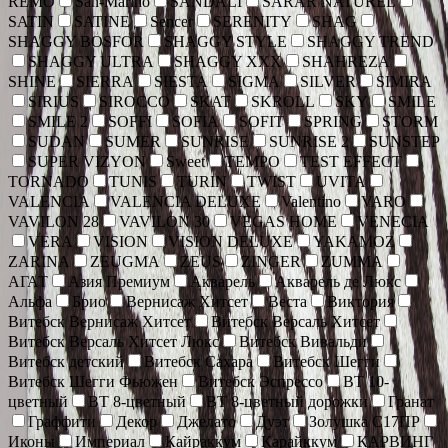
REMO
San-Marino
SANDALI
SARAR NATUREL
SATIN
SATINE
Sencer
SERENITY
SHAG
SHAGGY BOSFOR
SHAGGY STYLE
SHAGGY TREND
SHAGGY ULTRA
SHAGGY XXX
SHAHREZA
SHINE
SIERRA
SIESTA
SIGMA
SILVER
SIMIRA
SIRIUS
SIROCCO
SKAT
SKROLL
SKY
SMILE
SMILE 2
SOFFI
SOFIA
SOFIT
SPRING
STORM
SUDAN
SUMER
SUNRISE
SUNRISE 2
SUNSTEP
SUPER VIZYON
Sweet
TEMPO
TEST EFFECT
TORNADO
TUNIS
TURIN
TWIST
UVITA
VALENCIA
VALENCIA DELUXE
Valentino
VARO
VAVILON 28
VAVILON 30
VEGAS HOME
VENECIA
VERA
VISION
VISION DELUXE
YAKAMOZ
ZARINA
ZEUGMA
ZEUS
ZINGER
ZUMMA
АГАТ
Азия Премиум
Акварель
Акварель де Люкс
Альфа
Брио
Вернисаж Хитсет
Веста
Виктория
Витебск Вернисаж Хитсет
Витебск Версаль Хитсет
Витебск Версаль Хитсет Люкс
Витебск Вивальди
Витебск детский
Витебск Сахара
Витебск Шегги
Витебск Шегги Фьюжен
Витебск Эспрессо
ВТ 10-
цветный
ВТ 8-цветный
ВТ 8-цветный дорожки
Гранат
Граффити
Декор
Джелато
Дуэт
Золушка С17ПР
Иконы
Империал
Кайраккум
Карайккум
КАРВИНГ