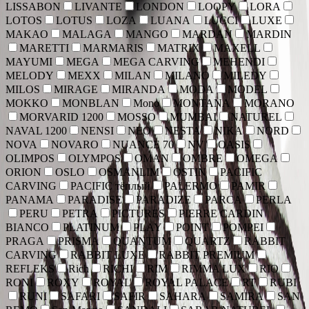
LISSABON
LIVANTE
LONDON
LOOPY
LORA
LOTOS
LOTUS
LOZA
LUANA
LUCCI
LUXE
MAKAO
MALAGA
MANGO
MARDAN
MARDIN
MARETTI
MARMARIS
MATRIX
MAXELL
MAYUMI
MEGA
MEGA CARVING
MEHENDI
MELODY
MEXX
MILAN
MILANO
MILEDY
MILOS
MIRAGE
MIRANDA
MODA
MODEL
MOKKO
MONBLAN
Mono
MONTANA
MORANO
MORVARID 1200
MOSSO
MUMBAI
NATUREL
NAVAL 1200
NENSI
NEO
NESTA
NIKA
NORD
NOVA
NOVARO
NUANCE 70
NV
OASIS
OLIMPOS
OLYMPOS
OMAN
OMBRE
OMEGA
ORION
OSLO
OSMANLIM
OSTIN
PACIFIC
CARVING
PACIFIC тёплый
PALERMO
PAMIR
PANAMA
PARADISE
PARADIZE
PARCA
PERLA
PERU
PETRA
PICTURES
PIERRE CARDIN
BIANCO
PLATINUM
PLAY
POINT
POMPEI
PRAGA
PRISMA
QUANTUM
QUARTZ
RABBIT
CARVING
RABBIT LUXE
RABBIT PREMIUM
REFLEKS
Rich
RICHI
RIM
RIMMA LUX
RIO
RONI
ROXY
ROYAL
ROYAL PALACE
RT
RUBI
RUNI
SAFARI
SAFIR
SAHARA
SAMIRA
SAN