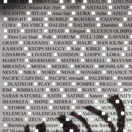
1500-1&2
1500-9 Color
1Y
2Y
ADALIN
ADELIN
ANATOLIA Эскана Кат Луп
ANNY
ANTALIA
ANTEP
ATLANTIS
ATLAS
Atlas Star
AURA
Aylin
AZIZA
BRIGHT
BRIZ
BUBBLE
BUHARA
CALYPSO
C
CUBA
DA VINCI
DALIDA
DALINDA
Danubio
DA
EFES
EFFECT
EFSAN
Eilegant
ELEXSUS OLIMPO
Floor Lux Sisal
Folk
FORUM
FULL 1200
GAVANA
GRAFF
GRANADA
GRAND
HALIF
HAN KILIM
KASHAN
KEOPS SHAGGY
Kids
KIRKE
Kortriek
L
LISSABON
LIVANTE
LONDON
LOOPY
LORA
L
MARETTI
MARMARIS
MATRIX
MAXELL
MAYUMI
MIRANDA
MODA
MODEL
MOKKO
MONBLAN
NESTA
NIKA
NORD
NOVA
NOVARO
NUANCE 7
PACIFIC CARVING
PACIFIC тёплый
PALERMO
PAMI
PLATINUM
PLAY
POINT
POMPEI
PRAGA
PRI
RIM
RIMMA LUX
RIO
RONI
ROXY
ROYAL
RO
SARAR NATUREL
SATIN
SATINE
Sencer
SERENITY
SHAHREZA
SHINE
SIERRA
SIESTA
SIGMA
SILV
STORM
SUDAN
SUMER
SUNRISE
SUNRISE 2
VALENCIA
VALENCIA DELUXE
Valentino
VARO
VA
ZEUGMA
ZEUS
ZINGER
ZUMMA
АГАТ
Азия Пр
Витебск Версаль Хитсет
Витебск Версаль Хитсет Люкс
ВТ 10-цветный
ВТ 8-цветный
ВТ 8-цветный дорожки
Г