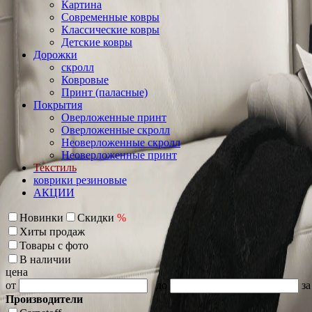
Картина
Современные ковры
Классические ковры
Детские ковры
Дорожки
скролл
Ковровые
Принт (паласные)
Покрытия
Оверложенные принт
Оверложенные скролл
Неоверложенные скролл
Неоверложенные принт
Текстиль
коврики резиновые
АКЦИИ
Новинки
Скидки
%
Хиты продаж
Товары с фото
В наличии
цена
от
до
за
Производители