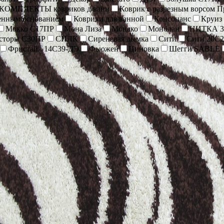
-КОМПЛЕКТЫ ковриков д/ванн
Коврик c разрезным ворсом 
енным основанием
Коврики для ванной
Консонанс
Круиз
Мокко С17ПР
Мона Лиза
Монако
Монблан
НИТКА 3
сторы С30ПР
СИЛК
Сиреневая дымка
Сити
Сити 20С2
Фристайл 14С39-ДЭ
Фьюжен
Циновка
Шегги SABLE