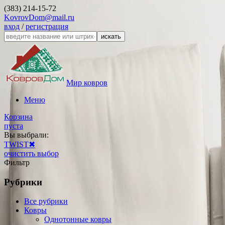
(383) 214-15-72
KovrovDom@mail.ru
вход
/
регистрация
искать
Мир ковров
Меню
Корзина
пуста
Вы выбрали:
TWIST
✖
очистить выбор
Фильтр
Рубрики
Все рубрики
Ковры
Однотонные ковры