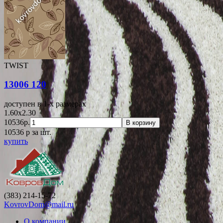
TWIST
13006 120
доступен в 1-x размерах
1.60x2.30
10536р.
В корзину
10536
p
за шт.
купить
(383) 214-15-72
KovrovDom@mail.ru
О компании