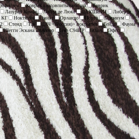
Профи new
Коврик влаговпитывающий
Коврик
Лазурит Комбо
Лайла де Люкс
ЛАКШЕРИ
Либерти
 КГ
Ноктюрн
Оникс
Орландо
Порто
Премиум
2
Стенд
Тач
ТАЧ <(Россия)> покрытия
Тейда
Фауна
Шегги Эскана kat&loop
Эко С94ПР
Элин
Эфес