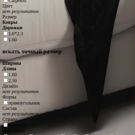
Carpetoff
Цвет
нет результатов
Размер
Ковры
Дорожки
1.6*2.3
1.60
искать точный размер
Ширина
Длина
1.60
2.30
Дизайн
нет результатов
Форма
прямоугольник
Состав
нет результатов
Страна
Украина
Коллекция