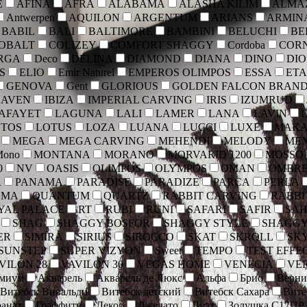
E
AFINA
AFRA
ALABAMA
ALASHA KILIM
ALMA
Antwerpen
AQUILON
ARGENTUM
ARIANS
ARMIN
BABIL
BALI
BALTIMORE
BAMBINI
BELUCHI
BE
OBALT
COLIZEY
COMFORT SHAGGY
Cordoba
COR
RGA
Deco
DELINA
DIAMOND
DIANA
DINO
DIO
S
ELIO
Emir Naturel
EMPEROS OLIMPOS
ESSA
ET
GENOVA
Gent
GLORIOUS
GOLDEN FALCON BRAN
HAVEN
IBIZA
IMPERIAL CARVING
IRIS
IZUMRUD
AFAYET
LAGUNA
LALI
LAMER
LANA
LAVIN
OTOS
LOTUS
LOZA
LUANA
LUCCI
LUXE
MAK
MEGA
MEGA CARVING
MEHENDI
MELODY
ME
Mono
MONTANA
MORANO
MORVARID 1200
MOSSO
0
NV
OASIS
OLIMPOS
OLYMPOS
OMAN
OMBR
R
PANAMA
PARADISE
PARADIZE
PARCA
PERLA
SMA
QUANTUM
QUARTZ
RABBIT CARVING
RABBI
YAL PALACE
RT
RUBI
RUNI
SAFARI
SAFIR
SA
SHAG
SHAGGY BOSFOR
SHAGGY STYLE
SHAGGY
ER
SIMIRA
SIRIUS
SIROCCO
SKAT
SKROLL
SK
SUNSTEP
SUPER VIZYON
Sweet
TEMPO
TEST EFFE
VILON 28
VAVILON 30
VEGAS HOME
VENECIA
VE
емиум
Акварель
Акварель де Люкс
Альфа
Брио
Верни
Витебск Вивальди
Витебск детский
Витебск Сахара
Вите
ранат
Граффити
Декор
Джелато
Дуэт
Золушка С17ПР