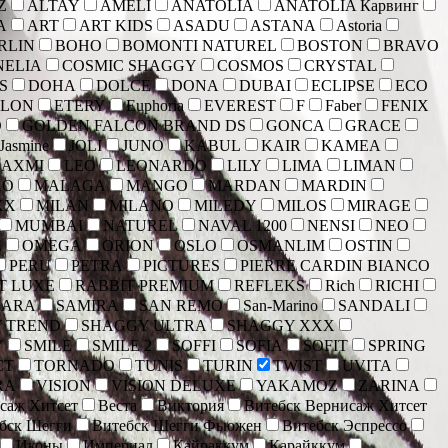
Z
ALTAY
AMELI
ANATOLIA
ANATOLIA Карвинг
A
ART
ART KIDS
ASADU
ASTANA
Astoria
RLIN
BOHO
BOMONTI NATUREL
BOSTON
BRAVO
NELIA
COSMIC SHAGGY
COSMOS
CRYSTAL
S
DOHA
DOLCE
DONA
DUBAI
ECLIPSE
ECO
ALON
ETERY
Euphoria
EVEREST
F
Faber
FENIX
D
GOLDEN FALCON BRAND DS
GONCA
GRACE
Jasmine
JOLI
JUNO
KABUL
KAIR
KAMEA
LAXMI
LEO
LEONARDO
LILY
LIMA
LIMAN
AO
MALAGA
MANGO
MARDAN
MARDIN
XX
MILAN
MILANO
MILEDY
MILOS
MIRAGE
MUMBAI
NATUREL
NAVAL 1200
NENSI
NEO
E
OMEGA
ORION
OSLO
OSMANLIM
OSTIN
PERU
PETRA
PICTURES
PIERRE CARDIN BIANCO
T LUXE
RABBIT PREMIUM
REFLEKS
Rich
RICHI
HARA
SAMIRA
SAN REMO
San-Marino
SANDALI
 TREND
SHAGGY ULTRA
SHAGGY XXX
Y
SMILE
SMILE 2
SOFFI
SOFIA
SOFIT
SPRING
CT
TORNADO
TUNIS
TURIN
TWIST
UVITA
RA
VISION
VISION DELUXE
YAKAMOZ
ZARINA
саж Хитсет
Веста
Виктория
Витебск Вернисаж Хитсет
бск Шегги
Витебск Шегги Фьюжен
Витебск Эспрессо
Иконы
Империал
Кайраккум
Карайккум