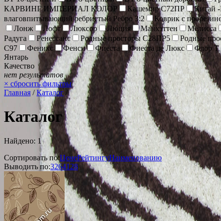
КАРВИНГ ИМПЕРИАЛ КОЛОР
Кашемир С72ПР
Китай 
влаговпитывающий ребристый Ребро 3:2
Коврик с прорезин
Лонж
Лофт
Люксор
Люция
Манхэттен
Мелисса
Радуга
Ренессанс
Родные просторы С28ПР5
Родные про
С97
Феникс
Фенси
Фиеста
Фиеста де Люкс
Флор Т
Янтарь
Качество
нет результатов
×
сбросить фильтры
Главная
/
Каталог
/
Каталог
Найдено: 1
Сортировать по:
Цене
Рейтингу
Наименованию
Выводить по:
32
64
128