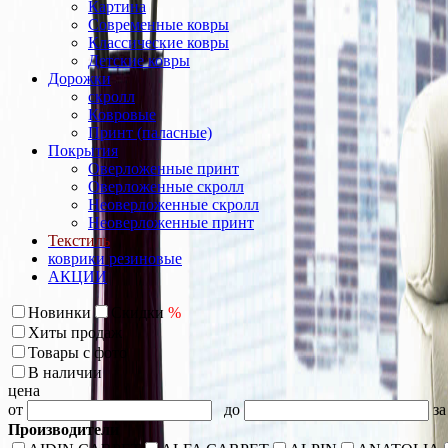
Картина
Современные ковры
Классические ковры
Детские ковры
Дорожки
скролл
Ковровые
Принт (паласные)
Покрытия
Оверложенные принт
Оверложенные скролл
Неоверложенные скролл
Неоверложенные принт
Текстиль
коврики резиновые
АКЦИИ
Новинки
Скидки
%
Хиты продаж
Товары с фото
В наличии
цена
от
до
за
Производители