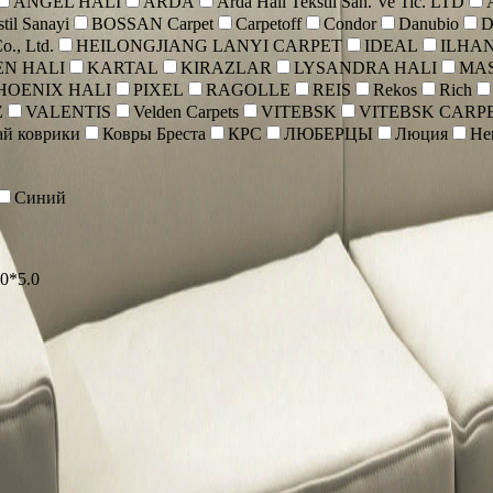
ANGEL HALI
ARDA
Arda Hali Tekstil San. Ve Tic. LTD
til Sanayi
BOSSAN Carpet
Carpetoff
Condor
Danubio
D
o., Ltd.
HEILONGJIANG LANYI CARPET
IDEAL
ILHA
N HALI
KARTAL
KIRAZLAR
LYSANDRA HALI
MAS
HOENIX HALI
PIXEL
RAGOLLE
REIS
Rekos
Rich
Z
VALENTIS
Velden Carpets
VITEBSK
VITEBSK CARP
ай коврики
Ковры Бреста
КРС
ЛЮБЕРЦЫ
Люция
Не
Синий
.0*5.0