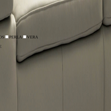
OS
PERLA
VERA
E