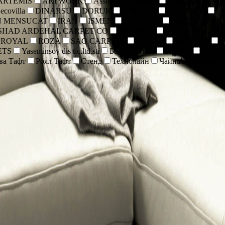
ARTEMIS
ARTWORK
Associated Weavers
Atlantik Iplik Ve
ecovilla
DINARSU
DORUK
DURKAR
EDA IPLIK
N MENSUCAT
IRAN
ISMEN
KALINKA
KAPLAN
HAD ARDEHAL CARPET CO
MERINOS
Merinos Hall
ROYAL
ROZA
SAG CARPETS
SAHAN
SAYDAM
ETS
Yaseminsoy dis tic.ltd.sti
Бал Текстиль
БЕЛКА
ва Тафт
Роял Тафт
Стенд
Технолайн
Чайная королева