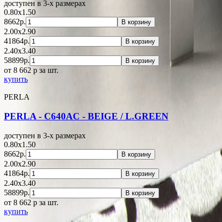
доступен в 3-x размерах
0.80x1.50
8662р.
В корзину
2.00x2.90
41864р.
В корзину
2.40x3.40
58899р.
В корзину
от 8 662
p
за шт.
купить
PERLA
PERLA - C640AC - BEIGE / L.GREEN
доступен в 3-x размерах
0.80x1.50
8662р.
В корзину
2.00x2.90
41864р.
В корзину
2.40x3.40
58899р.
В корзину
от 8 662
p
за шт.
купить