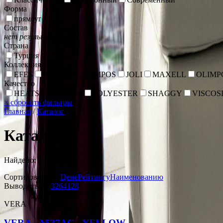
Форма
прямоугольник
Состав
нет результатов
Страна
Турция
Коллекция
EFES
ELEXSUS OLIMPOS
JOLI
MAXELL
OLIMP
Качество
HEATSET высокпл.
POLYESTER
SHAGGY
VISCOS
×
сбросить фильтры
Главная
/
Каталог
/
Каталог
Найдено: 28
Сортировать по:
Цене
Рейтингу
Наименованию
Выводить по:
32
64
128
VERA
VERA - A537AG - YELLOW