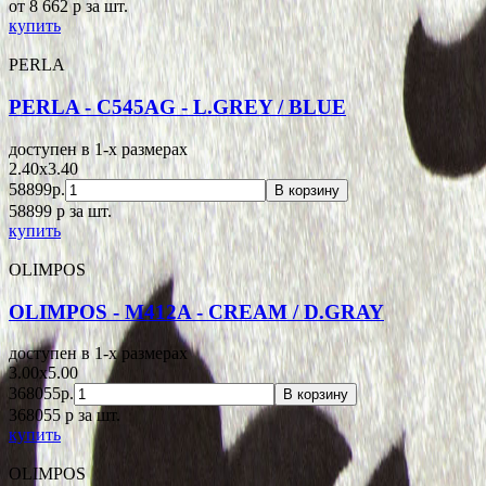
от 8 662
p
за шт.
купить
PERLA
PERLA - C545AG - L.GREY / BLUE
доступен в 1-x размерах
2.40x3.40
58899р.
В корзину
58899
p
за шт.
купить
OLIMPOS
OLIMPOS - M412A - CREAM / D.GRAY
доступен в 1-x размерах
3.00x5.00
368055р.
В корзину
368055
p
за шт.
купить
OLIMPOS