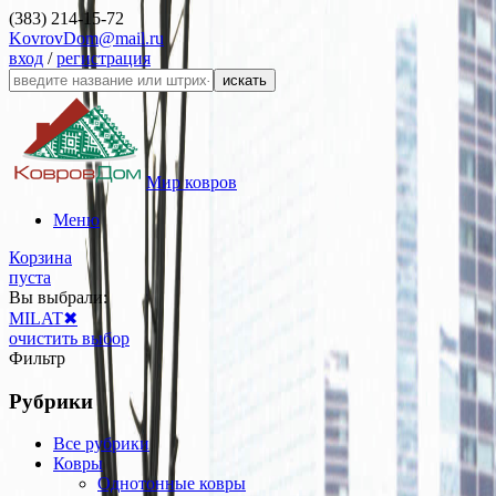
(383) 214-15-72
KovrovDom@mail.ru
вход
/
регистрация
искать
Мир ковров
Меню
Корзина
пуста
Вы выбрали:
MILAT
✖
очистить выбор
Фильтр
Рубрики
Все рубрики
Ковры
Однотонные ковры