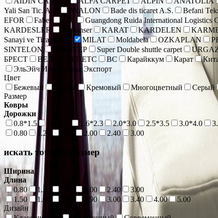
AIDIN CARPET
ALFA CARPET
ALPIN
ANATOLIA
Yali San Tic. A.S.
AVALON
Bade dis ticaret A.S.
Befani Teks
EFOR
Faber
Folk
Guangdong Ruida International Logistics C
KARDESLER
Kaplanser
KARAT
KARDELEN
KARME
Sanayi ve Ticaret A.S.
MILAT
Moldabela
OZKAPLAN
P
SINTELON
SUNSTEP
Super Double shuttle carpet
URGA
БРЕСТ
ВЕЛД КАРПЕТС
ВС
Карайккум
Карат
Кит
ЭльЭйч Импорт энд Экспорт
Цвет
Бежевый
Золото
Кремовый
Многоцветный
Серый
Размер
Ковры
Дорожки
0.8*1.5
1.2*1.7
1.6*2.3
2.0*3.0
2.5*3.5
3.0*4.0
3
0.80
1.20
1.60
2.00
2.40
3.00
искать точный размер
Ширина
Длина
0.80
1.20
1.60
2.00
2.40
3.00
1.50
1.80
2.30
2.90
3.00
3.40
4.00
5.00
Дизайн
Классический
Однотонный
Современный