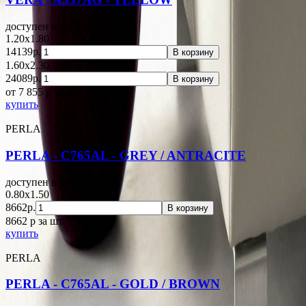
доступен в 2-x размерах
1.20x1.80
14139р.
В корзину
1.60x2.30
24089р.
В корзину
от 7 855
p
за шт.
купить
PERLA
PERLA - C765AL - GREY / ANTRACITE
доступен в 1-x размерах
0.80x1.50
8662р.
В корзину
8662
p
за шт.
купить
PERLA
PERLA - C765AL - GOLD / BROWN