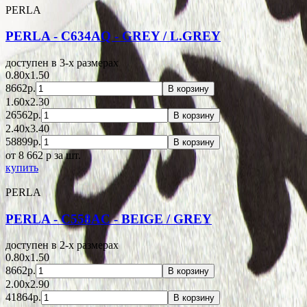
PERLA
PERLA - C634AQ - GREY / L.GREY
доступен в 3-x размерах
0.80x1.50
8662р.
В корзину
1.60x2.30
26562р.
В корзину
2.40x3.40
58899р.
В корзину
от 8 662
p
за шт.
купить
PERLA
PERLA - C558AC - BEIGE / GREY
доступен в 2-x размерах
0.80x1.50
8662р.
В корзину
2.00x2.90
41864р.
В корзину