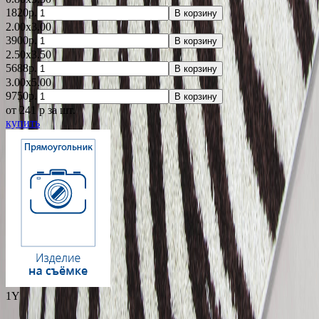
1820р.
В корзину
2.00x3.00
3900р.
В корзину
2.50x3.50
5688р.
В корзину
3.00x5.00
9750р.
В корзину
от 241
p
за шт.
купить
1Y