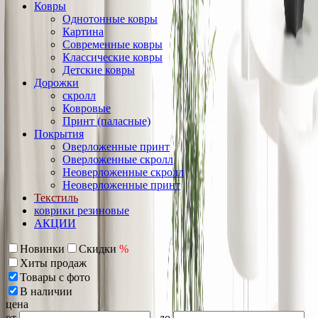
Ковры
Однотонные ковры
Картина
Современные ковры
Классические ковры
Детские ковры
Дорожки
скролл
Ковровые
Принт (паласные)
Покрытия
Оверложенные принт
Оверложенные скролл
Неоверложенные скролл
Неоверложенные принт
Текстиль
коврики резиновые
АКЦИИ
Новинки
Скидки
%
Хиты продаж
Товары с фото
В наличии
цена
от
до