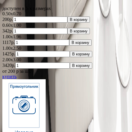
доступен в 5-x размерах
0.50x0.70
200р.
В корзину
0.60x1.00
342р.
В корзину
1.00x1.96
1117р.
В корзину
1.00x2.50
1425р.
В корзину
2.00x3.00
3420р.
В корзину
от 200
p
за шт.
купить