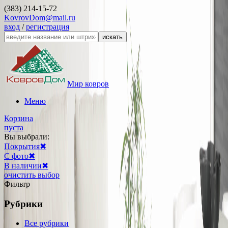
(383) 214-15-72
KovrovDom@mail.ru
вход
/
регистрация
искать
Мир ковров
Меню
Корзина
пуста
Вы выбрали:
Покрытия
✖
С фото
✖
В наличии
✖
очистить выбор
Фильтр
Рубрики
Все рубрики