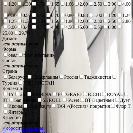
1.20
1.30
1.50
1.65
1.66
2.00
2.50
3.00
4.00
0.30
0.50
0.60
0.70
0.80
0.83
1.00
1.20
1.24
1.25
1.30
1.34
1.50
1.80
2.00
2.30
2.50
2.86
3.00
3.45
3.50
4.00
4.50
5.00
5.50
6.00
25.00
29.70
Дизайн
нет результатов
Форма
овал
прямоугольник
Состав
нет результатов
Страна
Беларусь
Нидерланды
Россия
Таджикистан
Турция
УЗБЕКИСТАН
Коллекция
1Y
2Y
ARMINA
F
GRAFF
RICHI
ROYAL
RT
San-Marino
SKROLL
Sweet
ВТ 8-цветный
Дуэт
Иконы
Кайраккум
ТАЧ <(Россия)> покрытия
Флор Т
Янтарь
Качество
нет результатов
×
сбросить фильтры