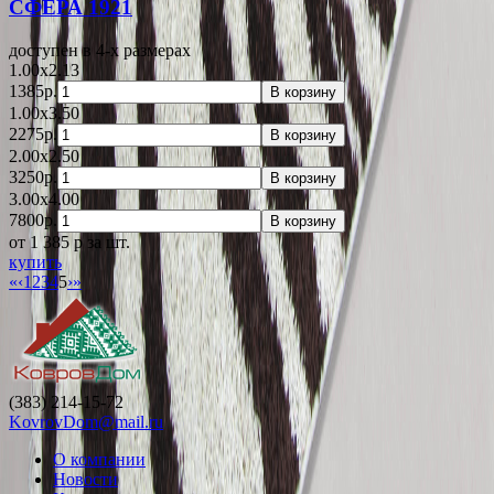
СФЕРА 1921
доступен в 4-x размерах
1.00x2.13
1385р.
В корзину
1.00x3.50
2275р.
В корзину
2.00x2.50
3250р.
В корзину
3.00x4.00
7800р.
В корзину
от 1 385
p
за шт.
купить
«
‹
1
2
3
4
5
›
»
(383) 214-15-72
KovrovDom@mail.ru
О компании
Новости