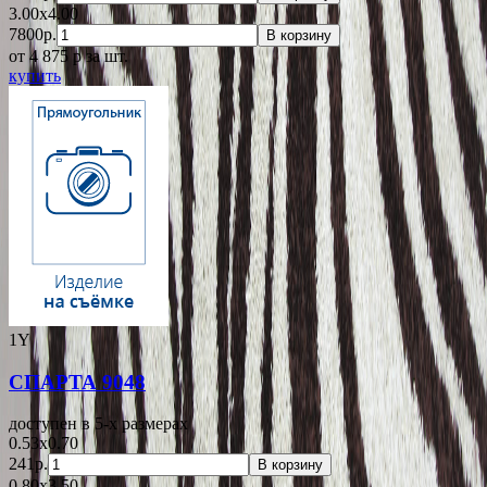
3.00x4.00
7800р.
В корзину
от 4 875
p
за шт.
купить
1Y
СПАРТА 9048
доступен в 5-x размерах
0.53x0.70
241р.
В корзину
0.80x3.50