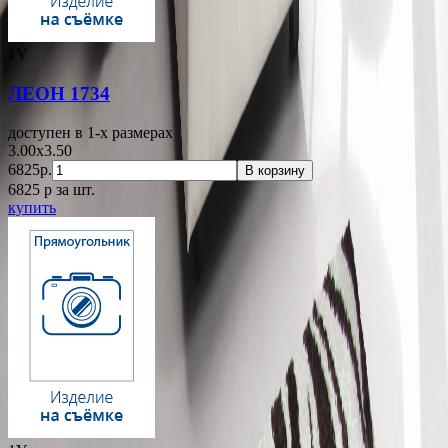
1Y
ЛЕОН 1734
доступен в 1-x размерах
3.00x3.50
6825р.
В корзину
6825
p
за шт.
купить