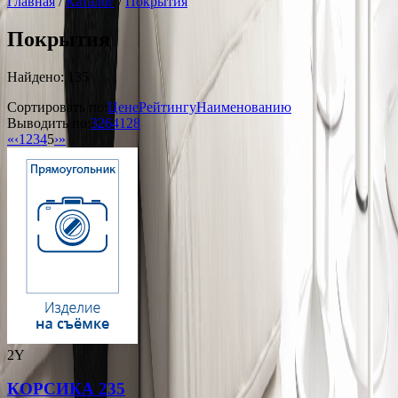
Главная
/
Каталог
/
Покрытия
Покрытия
Найдено: 135
Сортировать по:
Цене
Рейтингу
Наименованию
Выводить по:
32
64
128
«
‹
1
2
3
4
5
›
»
2Y
КОРСИКА 235