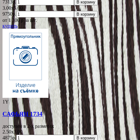
7313р.
В корзину
3.00x5.00
9750р.
В корзину
от 1 300
p
за шт.
купить
1Y
САФЬЯН 1734
доступен в 2-x размерах
2.50x3.00
4875р.
В корзину