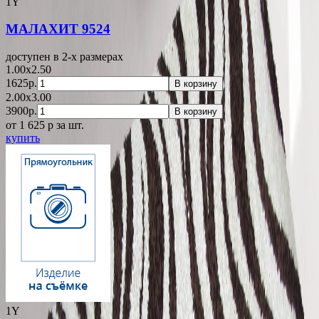
1Y
МАЛАХИТ 9524
доступен в 2-x размерах
1.00x2.50
1625р.
В корзину
2.00x3.00
3900р.
В корзину
от 1 625
p
за шт.
купить
1Y