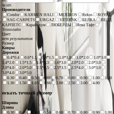
за шт.
Производители
Condor
KARMEN HALI
MERINOS
Rekos
ROYAL
SAG CARPETS
URGAZ
VITEBSK
БЕЛКА
ВЕЛД
КАРПЕТС
Карайккум
ЛЮБЕРЦЫ
Нева Тафт
Технолайн
Цвет
нет результатов
Размер
Ковры
Дорожки
0.4*0.4
0.6*1.1
0.8*1.5
1.0*1.0
1.0*2.0
1.0*3.0
1.4*2.0
1.5*1.5
1.6*2.3
1.6*3.0
2.0*2.0
2.0*3.0
2.0*4.0
2.0*5.0
2.5*2.5
2.5*3.5
2.5*4.0
3.0*3.0
3.0*4.0
3.0*5.0
0.30
0.40
0.50
0.60
0.70
0.80
0.90
1.00
1.20
1.30
1.50
1.65
1.66
2.00
2.50
3.00
4.00
искать точный размер
Ширина
Длина
0.30
0.40
0.50
0.56
0.60
0.70
0.80
0.90
1.00