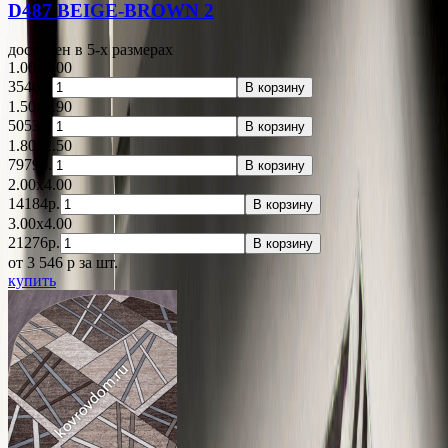
D487 BEIGE-BROWN 2
доступен в 5-x размерах
1.00x2.00
3546р.
В корзину
1.50x1.90
5053р.
В корзину
1.80x2.50
7979р.
В корзину
2.00x4.00
14184р.
В корзину
3.00x4.00
21276р.
В корзину
от 3 546
p
за шт.
купить