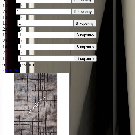
1.80x2.50
7979р.
В корзину
1.80x3.50
11170р.
В корзину
2.00x3.00
10638р.
В корзину
2.00x4.00
14184р.
В корзину
2.50x4.00
17730р.
В корзину
от 3 546
p
за шт.
купить