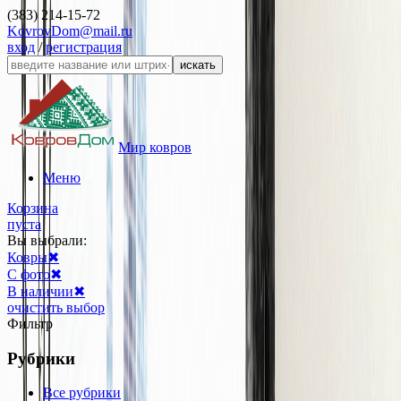
(383) 214-15-72
KovrovDom@mail.ru
вход
/
регистрация
искать
Мир ковров
Меню
Корзина
пуста
Вы выбрали:
Ковры
✖
С фото
✖
В наличии
✖
очистить выбор
Фильтр
Рубрики
Все рубрики