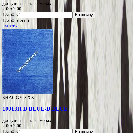
доступен в 1-x размерах
2.00x3.00
17250р.
В корзину
17250
p
за шт.
купить
SHAGGY XXX
10013H D.BLUE-D.BLUE
доступен в 1-x размерах
2.00x3.00
17250р.
В корзину