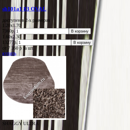
sh101a1 83 OVAL
доступен в 2-x размерах
1.20x1.70
7360р.
В корзину
1.60x2.30
13277р.
В корзину
от 7 360
p
за шт.
купить
SHAGGY ULTRA