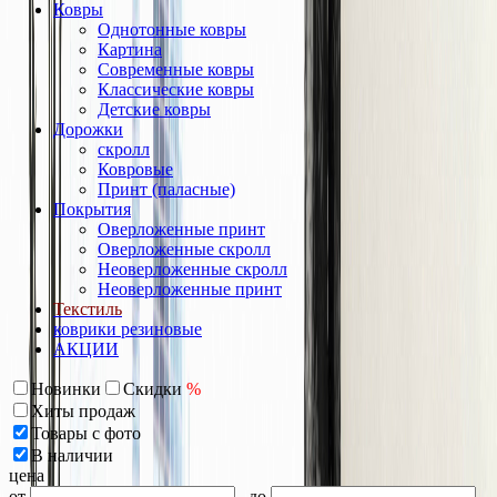
Ковры
Однотонные ковры
Картина
Современные ковры
Классические ковры
Детские ковры
Дорожки
скролл
Ковровые
Принт (паласные)
Покрытия
Оверложенные принт
Оверложенные скролл
Неоверложенные скролл
Неоверложенные принт
Текстиль
коврики резиновые
АКЦИИ
Новинки
Скидки
%
Хиты продаж
Товары с фото
В наличии
цена
от
до