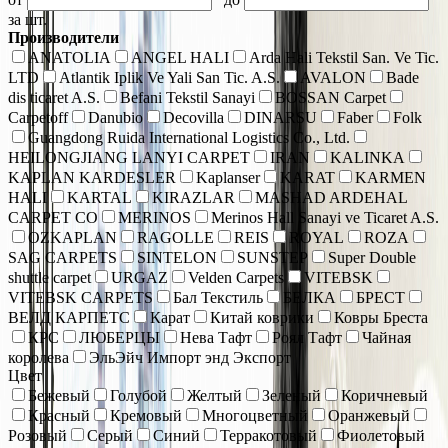
за шт.
Производители
ANATOLIA
ANGEL HALI
Arda Hali Tekstil San. Ve Tic.
LTD
Atlantik Iplik Ve Yali San Tic. A.S.
AVALON
Bade
dis ticaret A.S.
Befani Tekstil Sanayi
BOSSAN Carpet
Carpetoff
Danubio
Decovilla
DINARSU
Faber
Folk
Guangdong Ruida International Logistics Co., Ltd.
HEILONGJIANG LANYI CARPET
IRAN
KALINKA
KAPLAN KARDESLER
Kaplanser
KARAT
KARMEN
HALI
KARTAL
KIRAZLAR
MASHAD ARDEHAL
CARPET CO
MERINOS
Merinos Hall Sanayi ve Ticaret A.S.
OZKAPLAN
RAGOLLE
REIS
ROYAL
ROZA
SAG CARPETS
SINTELON
SUNSTEP
Super Double
shuttle carpet
URGAZ
Velden Carpets
VITEBSK
VITEBSK CARPETS
Бал Текстиль
БЕЛКА
БРЕСТ
ВЕЛД КАРПЕТС
Карат
Китай коврики
Ковры Бреста
КРС
ЛЮБЕРЦЫ
Нева Тафт
Роял Тафт
Чайная
королева
ЭльЭйч Импорт энд Экспорт
Цвет
Бежевый
Голубой
Желтый
Зеленый
Коричневый
Красный
Кремовый
Многоцветный
Оранжевый
Розовый
Серый
Синий
Терракотовый
Фиолетовый