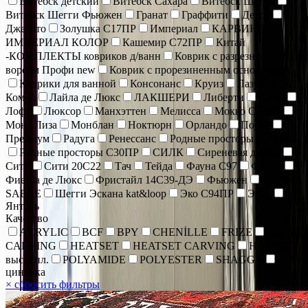
Витебск детский
Витебск Сахара
Витебск Шегги
Витебск Шегги Фьюжен
Гранат
Граффити
Декор
Джелато
Золушка С17ПР
Империал
КАРВИНГ
ИМПЕРИАЛ КОЛОР
Кашемир С72ПР
Китай
-КОМПЛЕКТЫ ковриков д/ванн
Коврик c разрезным
ворсом Профи new
Коврик с прорезиненным основанием
Коврики для ванной
Консонанс
Круиз
Лазурит
Комбо
Лайла де Люкс
ЛАКШЕРИ
Либерти
Лонж
Лофт
Люксор
Манхэттен
Мелисса
Мокко С17ПР
Мона Лиза
Монблан
Ноктюрн
Орландо
Порто
Премиум
Радуга
Ренессанс
Родные просторы С28ПР5
Родные просторы С30ПР
СИЛК
Сиреневая дымка
Сити
Сити 20С22
Тач
Тейда
Фауна С97
Фенси
Фиеста де Люкс
Фристайл 14С39-ДЭ
Фьюжен
Шегги
SABLE
Шегги Эскана kat&loop
Эко С94ПР
Эфес
Янтарь
Качество
ACRYLIC
BCF
BPY
CHENİLLE
FRIZE
FRIZE
CARVING
HEATSET
HEATSET CARVING
HEATSET
высокпл.
POLYAMIDE
POLYESTER
SHAGGY
циновка
×
сбросить фильтры