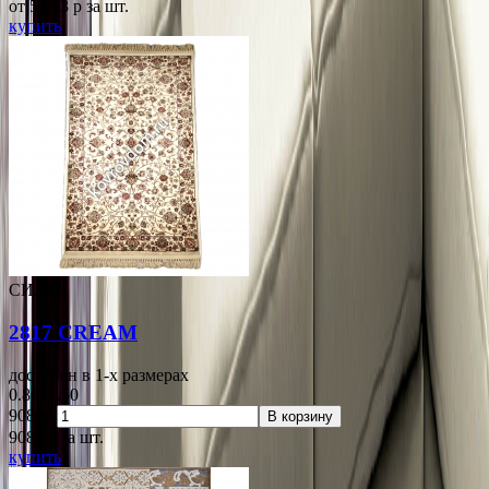
от 5 053
p
за шт.
купить
СИЛК
2817 CREAM
доступен в 1-x размерах
0.80x1.50
9084р.
В корзину
9084
p
за шт.
купить