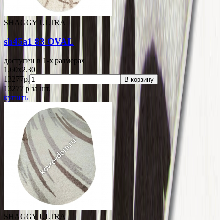
SHAGGY ULTRA
sh45a1 83 OVAL
доступен в 1-x размерах
1.60x2.30
13277р.
В корзину
13277
p
за шт.
купить
SHAGGY ULTRA