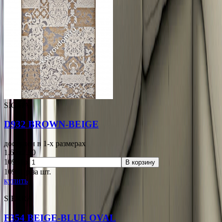
SIGMA
D932 BROWN-BEIGE
доступен в 1-x размерах
1.60x2.30
10981р.
В корзину
10981
p
за шт.
купить
SIERRA
F354 BEIGE-BLUE OVAL