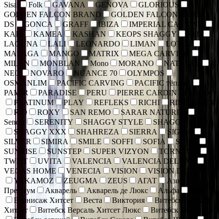
Sisal
Folk
GAVANA
GENOVA
GLORIOUS
GOLDEN FALCON BRAND
GOLDEN FALCON BRAND
DS
GONCA
GRAFF
IBIZA
IMPERIAL CARVING
KAIR
KAMEA
KASHAN
KEOPS SHAGGY
Kids
LAGUNA
LALI
LEONARDO
LIMAN
LOTOS
MALAGA
MANGO
MATRIX
MEGA CARVING
MILAN
MONBLAN
Mono
MORANO
NATUREL
NEO
NOVARO
NUANCE 70
OLYMPOS
OSMANLIM
PACIFIC CARVING
PACIFIC тёплый
PAMIR
PARADISE
PERU
PIERRE CARDIN BIANCO
PLATINUM
PLAY
REFLEKS
RICHI
RIMMA LUX
RIO
ROXY
SAN REMO
SARAR NATUREL
Sencer
SERENITY
SHAGGY STYLE
SHAGGY ULTRA
SHAGGY XXX
SHAHREZA
SIERRA
SIGMA
SILVER
SIMIRA
SMILE
SOFFI
SOFIA
SOFIT
SUNRISE
SUNSTEP
SUPER VIZYON
TORNADO
TWIST
UVITA
VALENCIA
VALENCIA DELUXE
VEGAS HOME
VENECIA
VISION
VISION DELUXE
YAKAMOZ
ZEUGMA
ZEUS
АГАТ
Азия
Премиум
Акварель
Акварель де Люкс
Альфа
Брио
Вернисаж Хитсет
Веста
Виктория
Витебск Версаль
Хитсет
Витебск Версаль Хитсет Люкс
Витебск Вивальди