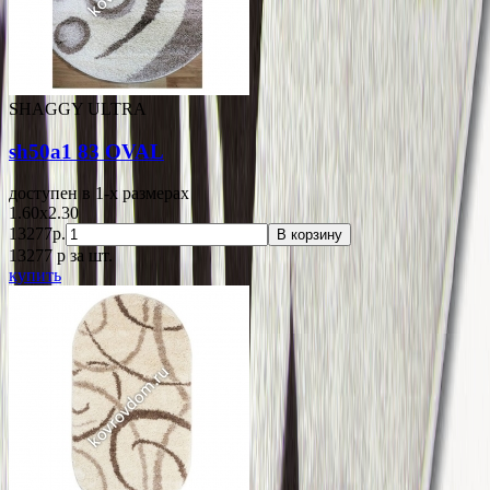
SHAGGY ULTRA
sh50a1 83 OVAL
доступен в 1-x размерах
1.60x2.30
13277р.
В корзину
13277
p
за шт.
купить