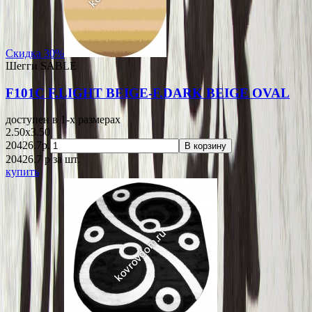
Скидка 30%
Шегги SABLE
F101C F.LIGHT BEIGE-F.DARK BEIGE OVAL
доступен в 1-x размерах
2.50x3.50
20426.7р.
В корзину
20426.7
p
за шт.
купить