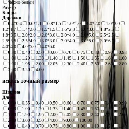
Черно-белый
Размер
Ковры
Дорожки
0.4*0.4
0.6*1.1
0.8*1.5
1.0*1.0
1.0*2.0
1.0*3.0
1.2*1.7
1.4*2.0
1.5*1.5
1.6*2.3
1.6*3.0
1.8*2.5
1.8*3.5
2.0*2.0
2.0*3.0
2.0*4.0
2.0*5.0
2.5*2.5
2.5*3.5
2.5*4.0
3.0*3.0
3.0*4.0
3.0*5.0
3.0*6.0
4.0*4.0
4.0*5.0
4.0*6.0
0.30
0.40
0.50
0.60
0.70
0.75
0.80
0.90
0.98
1.00
1.20
1.33
1.40
1.45
1.50
1.55
1.60
1.80
1.90
1.95
2.00
2.05
2.30
2.40
2.50
2.60
2.80
3.00
3.50
4.00
искать точный размер
Ширина
Длина
0.30
0.35
0.40
0.50
0.60
0.70
0.75
0.80
0.90
0.98
1.00
1.20
1.33
1.40
1.45
1.50
1.55
1.60
1.80
1.90
1.95
2.00
2.05
2.30
2.40
2.50
2.60
2.80
3.00
3.50
4.00
90.00
100.00
0.30
0.40
0.70
0.75
0.80
1.00
1.10
1.20
1.40