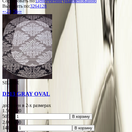
Сортировать по:
Цене
Рейтингу
Наименованию
Выводить по:
32
64
128
«
‹
2
3
4
5
6
›
»
SILVER
D213 GRAY OVAL
доступен в 2-x размерах
1.50x1.90
5053р.
В корзину
2.00x4.00
14184р.
В корзину