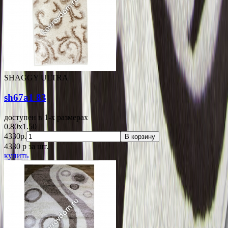
SHAGGY ULTRA
sh67a1 83
доступен в 1-x размерах
0.80x1.50
4330р.
В корзину
4330
p
за шт.
купить