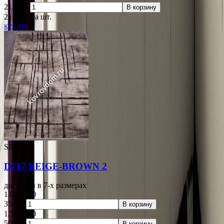
21276р.
В корзину
21276
p
за шт.
купить
SIERRA
D717 BEIGE-BROWN 2
доступен в 7-x размерах
1.00x2.00
3546р.
В корзину
1.50x1.90
5053р.
В корзину