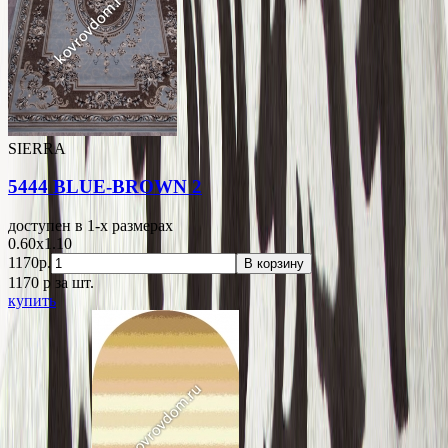
SIERRA
5444 BLUE-BROWN 2
доступен в 1-x размерах
0.60x1.10
1170р.
В корзину
1170
p
за шт.
купить