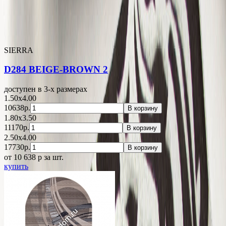
SIERRA
D284 BEIGE-BROWN 2
доступен в 3-x размерах
1.50x4.00
10638р.
В корзину
1.80x3.50
11170р.
В корзину
2.50x4.00
17730р.
В корзину
от 10 638
p
за шт.
купить