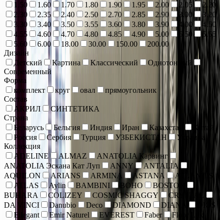
1.50
1.60
1.70
1.80
1.90
1.95
2.00
2.05
2.20
2.30
2.35
2.40
2.50
2.70
2.85
2.90
3.00
3.20
3.30
3.40
3.50
3.55
3.60
3.80
3.90
4.00
4.50
4.55
4.60
4.70
4.80
4.85
4.90
5.00
5.50
5.55
5.60
6.00
18.00
30.00
150.00
200.00
Дизайн
Детский
Картина
Классический
Однотонный
Современный
Форма
комплект
круг
овал
прямоугольник
Состав
АКРИЛ
СИНТЕТИКА
Страна
Беларусь
Бельгия
Индия
Иран
Казахстан
Китай
Россия
Сербия
Турция
УЗБЕКИСТАН
Украина
Коллекция
ADELINE
ALMAZ
ANATOLIA Карвинг
ANATOLIA Эскана Кат Луп
ANNY
ANTALIA
AQUILON
ARIANS
ARMINA
ASTANA
ATLANTIS
ATLAS
Aylin
BAMBINI
BOHO
BOSTON
BUHARA
COLIZEY
COSMIC SHAGGY
CRYSTAL
DA VINCI
Danubio
Deco
DIAMOND
DIANA
DIOS
Eilegant
Emir Naturel
EVEREST
Faber
Floor Lux