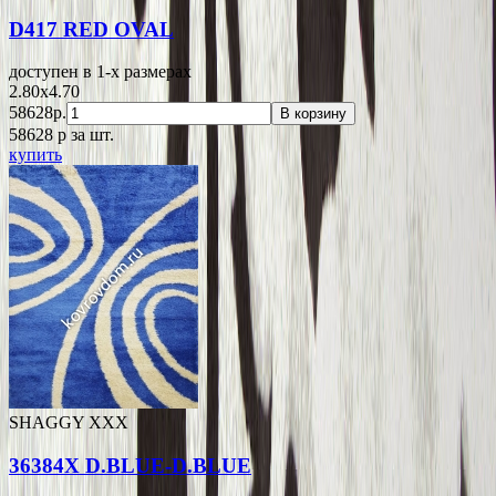
D417 RED OVAL
доступен в 1-x размерах
2.80x4.70
58628р.
В корзину
58628
p
за шт.
купить
SHAGGY XXX
36384X D.BLUE-D.BLUE