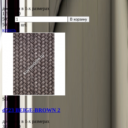
доступен в 1-x размерах
1.50x1.90
5053р.
В корзину
5053
p
за шт.
купить
SIERRA
d723 BEIGE-BROWN 2
доступен в 1-x размерах
3.00x4.00