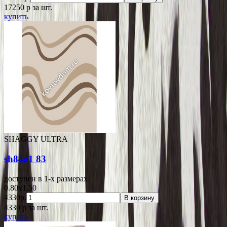
17250
p
за шт.
купить
SHAGGY ULTRA
sh84a1 83
доступен в 1-x размерах
0.80x1.50
4330р.
В корзину
4330
p
за шт.
купить