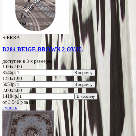
SIERRA
D284 BEIGE-BROWN 2 OVAL
доступен в 3-x размерах
1.00x2.00
3546р.
В корзину
1.50x1.90
5053р.
В корзину
2.00x4.00
14184р.
В корзину
от 3 546
p
за шт.
купить