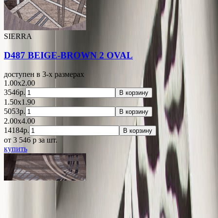
SIERRA
D487 BEIGE-BROWN 2 OVAL
доступен в 3-x размерах
1.00x2.00
3546р.
В корзину
1.50x1.90
5053р.
В корзину
2.00x4.00
14184р.
В корзину
от 3 546
p
за шт.
купить