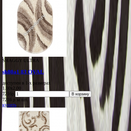
SHAGGY ULTRA
sh80a1 83 OVAL
доступен в 1-x размерах
1.00x2.00
7216р.
В корзину
7216
p
за шт.
купить