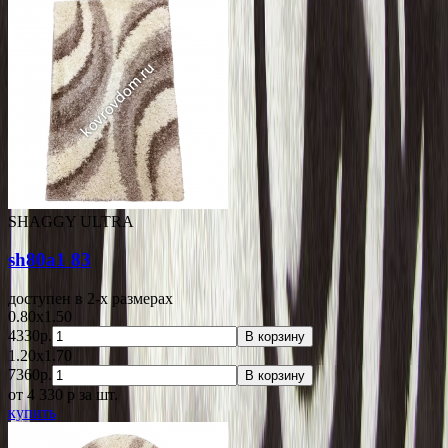
SHAGGY ULTRA
sh80a1 83
доступен в 2-x размерах
0.80x1.50
4330р.
В корзину
1.20x1.70
7360р.
В корзину
от 4 330
p
за шт.
купить