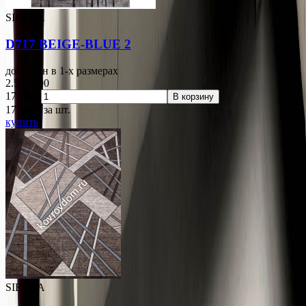
SIERRA
D717 BEIGE-BLUE 2
доступен в 1-x размерах
2.50x4.00
17730р.
В корзину
17730
p
за шт.
купить
SIERRA