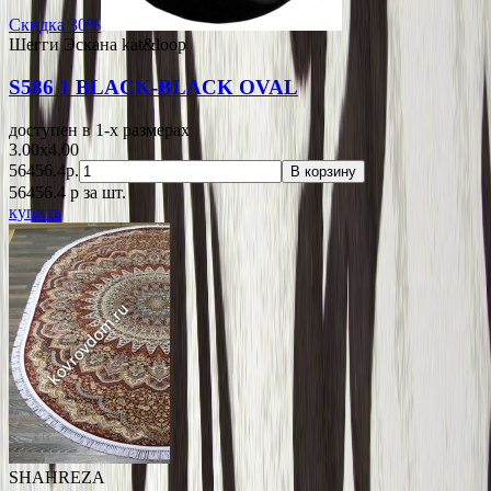
Скидка 30%
Шегги Эскана kat&loop
S586 1 BLACK-BLACK OVAL
доступен в 1-x размерах
3.00x4.00
56456.4р.
В корзину
56456.4
p
за шт.
купить
SHAHREZA