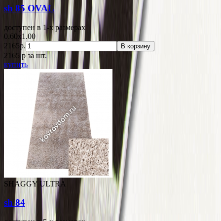
sh 85 OVAL
доступен в 1-x размерах
0.60x1.00
2165р.
В корзину
2165
p
за шт.
купить
SHAGGY ULTRA
sh 84