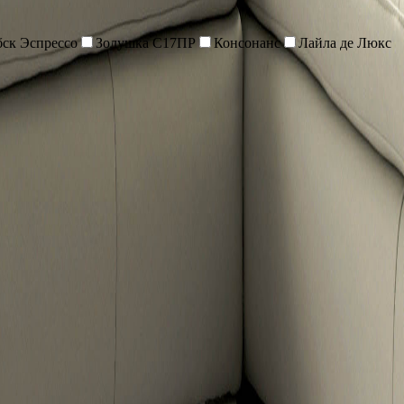
бск Эспрессо
Золушка С17ПР
Консонанс
Лайла де Люкс