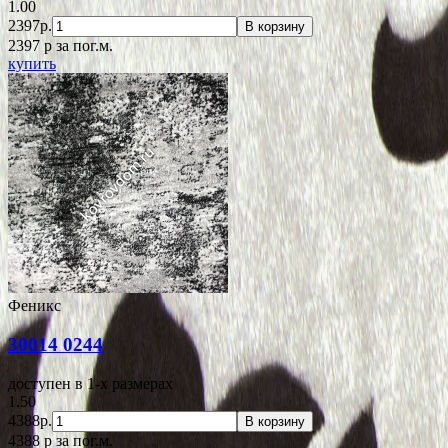
1.00
2397р.
В корзину
2397
p
за пог.м.
купить
Феникс
30014 0244
доступен в 1-x размерах
1.50
4388р.
В корзину
4388
p
за пог.м.