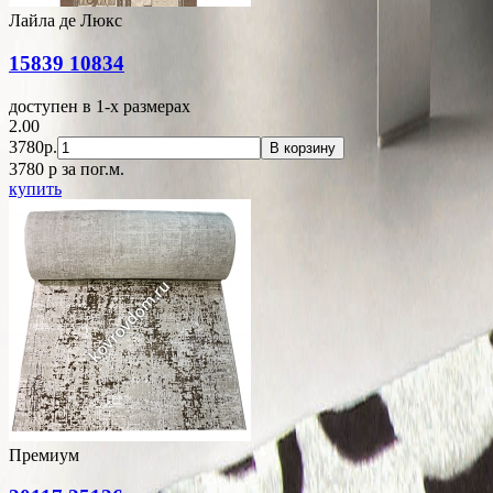
Лайла де Люкс
15839 10834
доступен в 1-x размерах
2.00
3780р.
В корзину
3780
p
за пог.м.
купить
Премиум