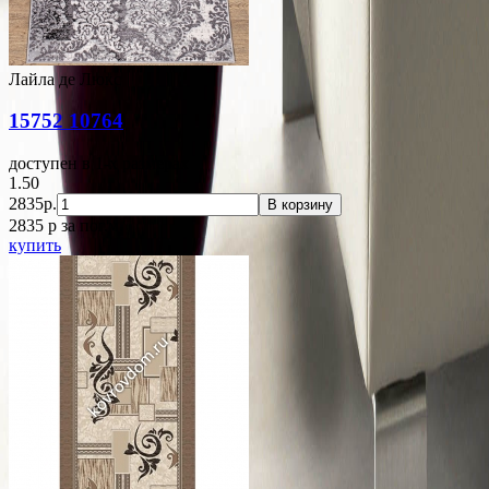
Лайла де Люкс
15752 10764
доступен в 1-x размерах
1.50
2835р.
В корзину
2835
p
за пог.м.
купить