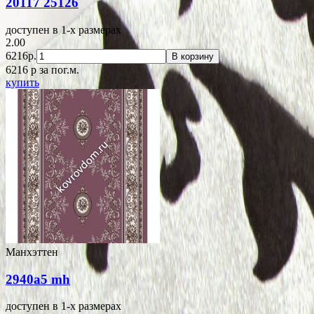
20117 25126
доступен в 1-x размерах
2.00
6216р.
В корзину
6216
p
за пог.м.
купить
Манхэттен
2940a5 mh
доступен в 1-x размерах