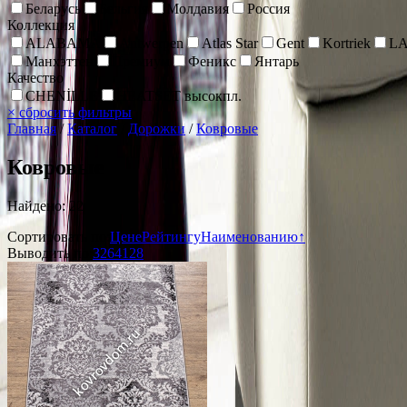
Беларусь
Бельгия
Молдавия
Россия
Коллекция
ALABAMA
Antwerpen
Atlas Star
Gent
Kortriek
L
Манхэттен
Премиум
Феникс
Янтарь
Качество
CHENİLLE
HEATSET высокпл.
×
сбросить фильтры
Главная
/
Каталог
/
Дорожки
/
Ковровые
Ковровые
Найдено: 22
Сортировать по:
Цене
Рейтингу
Наименованию↑
Выводить по:
32
64
128