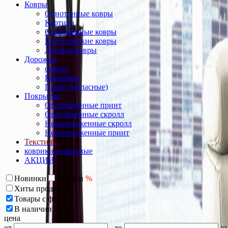
Ковры
Однотонные ковры
Картина
Современные ковры
Классические ковры
Детские ковры
Дорожки
скролл
Ковровые
Принт (паласные)
Покрытия
Оверложенные принт
Оверложенные скролл
Неоверложенные скролл
Неоверложенные принт
Текстиль
коврики резиновые
АКЦИИ
Новинки
Скидки
%
Хиты продаж
Товары с фото
В наличии
цена
от
до
за