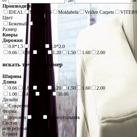
Производители
IDEAL
MERINOS
Moldabela
Velden Carpets
VITEB
Цвет
Бежевый
Серый
Размер
Ковры
Дорожки
0.8*1.5
1.0*1.0
1.0*2.0
0.66
0.80
1.00
1.20
1.50
1.60
2.00
искать точный размер
Ширина
Длина
0.66
0.80
1.00
1.20
1.50
1.60
2.00
1.00
24.10
25.00
30.00
Дизайн
Современный
Форма
дорожка
овал
прямоугольник
Состав
нет результатов
Страна