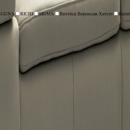
AGUNA
RICHI
SIGMA
Витебск Вернисаж Хитсет
Вите