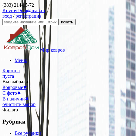
(383) 214-15-72
KovrovDom@mail.ru
вход
/
регистрация
искать
Мир ковров
Меню
Корзина
пуста
Вы выбрали:
Ковровые
✖
С фото
✖
В наличии
✖
очистить выбор
Фильтр
Рубрики
Все рубрики